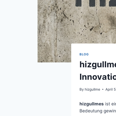
BLOG
hizgullm
Innovati
By
hizgullme
April 
hizgullmes
ist e
Bedeutung gewinnt