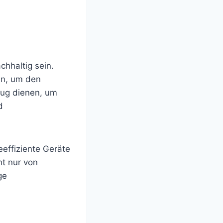
chhaltig sein.
en, um den
eug dienen, um
d
effiziente Geräte
ht nur von
ge