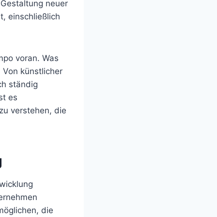
r Gestaltung neuer
 einschließlich
mpo voran. Was
. Von künstlicher
ch ständig
st es
zu verstehen, die
g
twicklung
nternehmen
möglichen, die