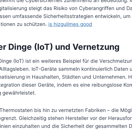
ewinnt die Cybersicherheit zunehmend an Bedeutung. M
talisierung steigt das Risiko von Cyberangriffen und D
en umfassende Sicherheitsstrategien entwickeln, um
ationen zu schützen.
is hizgullmes good
er Dinge (IoT) und Vernetzung
Dinge (IoT) ist ein weiteres Beispiel für die Verschmelzu
Alltagsleben. IoT-Geräte sammeln kontinuierlich Daten 
omatisierung in Haushalten, Städten und Unternehmen. H
ntegration dieser Geräte, indem es eine reibungslose K
gewährleistet.
 Thermostaten bis hin zu vernetzten Fabriken – die Mögl
renzt. Gleichzeitig stehen Hersteller vor der Herausfo
linien einzuhalten und die Sicherheit der gesammelten 