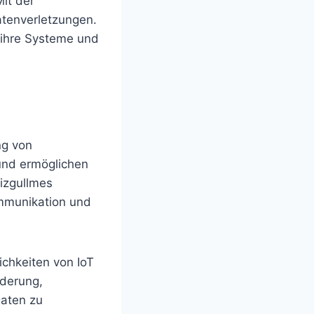
it der
atenverletzungen.
 ihre Systeme und
ng von
und ermöglichen
izgullmes
ommunikation und
ichkeiten von IoT
rderung,
Daten zu