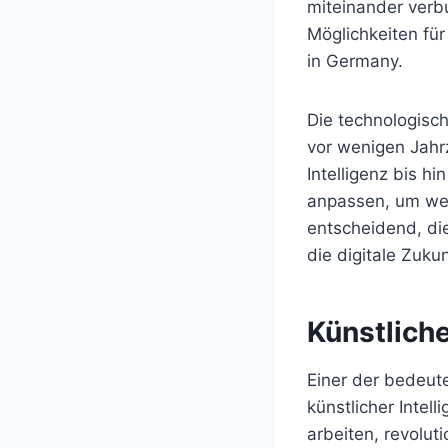
miteinander verbu
Möglichkeiten für
in Germany.
Die technologisc
vor wenigen Jahrz
Intelligenz bis 
anpassen, um wet
entscheidend, di
die digitale Zuku
Künstlich
Einer der bedeut
künstlicher Intel
arbeiten, revolut