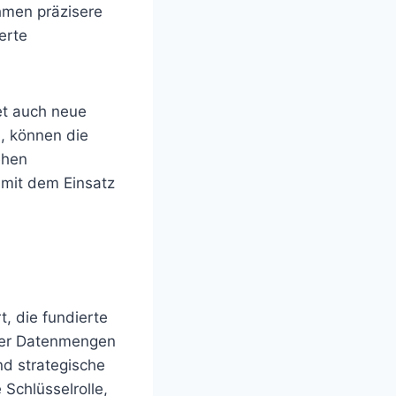
hmen präzisere
erte
et auch neue
n, können die
ehen
 mit dem Einsatz
, die fundierte
ßer Datenmengen
d strategische
Schlüsselrolle,