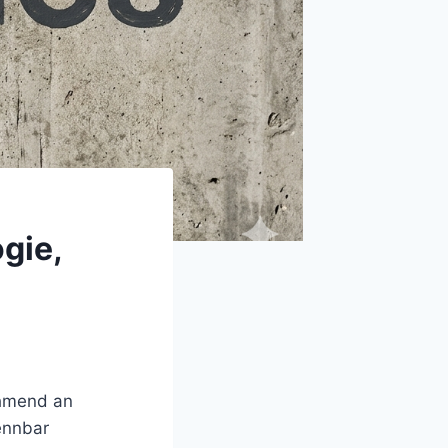
gie,
ehmend an
ennbar