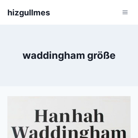
Skip
hizgullmes
to
content
waddingham größe