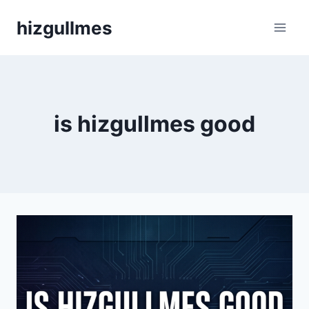
Skip
hizgullmes
to
content
is hizgullmes good