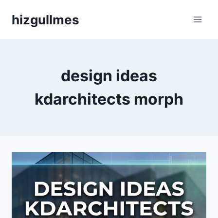
Skip
hizgullmes
to
content
design ideas
kdarchitects morph